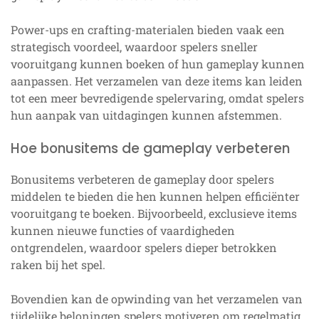
Power-ups en crafting-materialen bieden vaak een
strategisch voordeel, waardoor spelers sneller
vooruitgang kunnen boeken of hun gameplay kunnen
aanpassen. Het verzamelen van deze items kan leiden
tot een meer bevredigende spelervaring, omdat spelers
hun aanpak van uitdagingen kunnen afstemmen.
Hoe bonusitems de gameplay verbeteren
Bonusitems verbeteren de gameplay door spelers
middelen te bieden die hen kunnen helpen efficiënter
vooruitgang te boeken. Bijvoorbeeld, exclusieve items
kunnen nieuwe functies of vaardigheden
ontgrendelen, waardoor spelers dieper betrokken
raken bij het spel.
Bovendien kan de opwinding van het verzamelen van
tijdelijke beloningen spelers motiveren om regelmatig