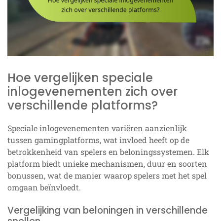
Hoe vergelijken speciale
inlogevenementen zich over
verschillende platforms?
Speciale inlogevenementen variëren aanzienlijk
tussen gamingplatforms, wat invloed heeft op de
betrokkenheid van spelers en beloningssystemen. Elk
platform biedt unieke mechanismen, duur en soorten
bonussen, wat de manier waarop spelers met het spel
omgaan beïnvloedt.
Vergelijking van beloningen in verschillende