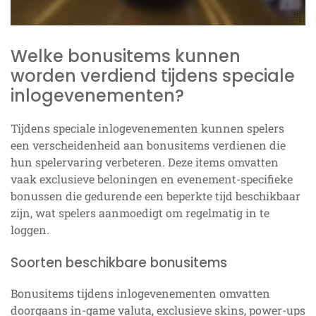
Welke bonusitems kunnen
worden verdiend tijdens speciale
inlogevenementen?
Tijdens speciale inlogevenementen kunnen spelers
een verscheidenheid aan bonusitems verdienen die
hun spelervaring verbeteren. Deze items omvatten
vaak exclusieve beloningen en evenement-specifieke
bonussen die gedurende een beperkte tijd beschikbaar
zijn, wat spelers aanmoedigt om regelmatig in te
loggen.
Soorten beschikbare bonusitems
Bonusitems tijdens inlogevenementen omvatten
doorgaans in-game valuta, exclusieve skins, power-ups