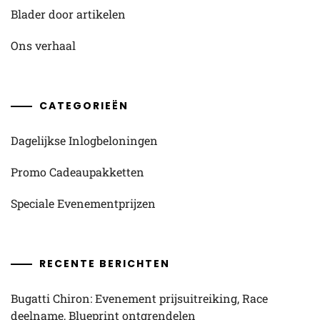
Blader door artikelen
Ons verhaal
CATEGORIEËN
Dagelijkse Inlogbeloningen
Promo Cadeaupakketten
Speciale Evenementprijzen
RECENTE BERICHTEN
Bugatti Chiron: Evenement prijsuitreiking, Race
deelname, Blueprint ontgrendelen