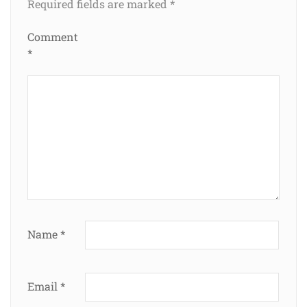
Required fields are marked
*
Comment
*
Name
*
Email
*