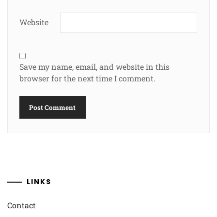
Website
Save my name, email, and website in this
browser for the next time I comment.
LINKS
Contact