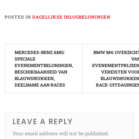
POSTED IN
DAGELIJKSE INLOGBELONINGEN
Post
MERCEDES-BENZ AMG:
BMW M4: OVERZICH
navigation
SPECIALE
VA
EVENEMENTBELONINGEN,
EVENEMENTPRIJZEN
BESCHIKBAARHEID VAN
VEREISTEN VOO
BLAUWDRUKKEN,
BLAUWDRUKKEN
DEELNAME AAN RACES
RACE-UITDAGINGE
LEAVE A REPLY
Your email address will not be published.