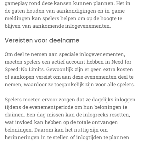
gameplay rond deze kansen kunnen plannen. Het in
de gaten houden van aankondigingen en in-game
meldingen kan spelers helpen om op de hoogte te
blijven van aankomende inlogevenementen.
Vereisten voor deelname
Om deel te nemen aan speciale inlogevenementen,
moeten spelers een actief account hebben in Need for
Speed: No Limits. Gewoonlijk zijn er geen extra kosten
of aankopen vereist om aan deze evenementen deel te
nemen, waardoor ze toegankelijk zijn voor alle spelers.
Spelers moeten ervoor zorgen dat ze dagelijks inloggen
tijdens de evenementperiode om hun beloningen te
claimen. Een dag missen kan de inlogreeks resetten,
wat invloed kan hebben op de totale ontvangen
beloningen. Daarom kan het nuttig zijn om
herinneringen in te stellen of inlogtijden te plannen.