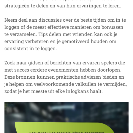
strategieën te delen en van hun ervaringen te leren.
Neem deel aan discussies over de beste tijden om in te
loggen of de meest effectieve manieren om bonussen
te verzamelen. Tips delen met vrienden kan ook je
ervaring verbeteren en je gemotiveerd houden om
consistent in te loggen.
Zoek naar gidsen of berichten van ervaren spelers die
met succes eerdere evenementen hebben doorlopen.
Deze bronnen kunnen praktische adviezen bieden en
je helpen om veelvoorkomende valkuilen te vermijden,
zodat je het meeste uit elke inlogkans haalt.