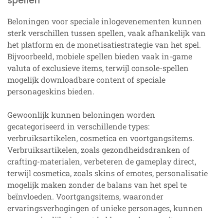
spellen
Beloningen voor speciale inlogevenementen kunnen
sterk verschillen tussen spellen, vaak afhankelijk van
het platform en de monetisatiestrategie van het spel.
Bijvoorbeeld, mobiele spellen bieden vaak in-game
valuta of exclusieve items, terwijl console-spellen
mogelijk downloadbare content of speciale
personageskins bieden.
Gewoonlijk kunnen beloningen worden
gecategoriseerd in verschillende types:
verbruiksartikelen, cosmetica en voortgangsitems.
Verbruiksartikelen, zoals gezondheidsdranken of
crafting-materialen, verbeteren de gameplay direct,
terwijl cosmetica, zoals skins of emotes, personalisatie
mogelijk maken zonder de balans van het spel te
beïnvloeden. Voortgangsitems, waaronder
ervaringsverhogingen of unieke personages, kunnen