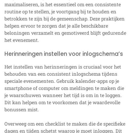
maximaliseren, is het essentieel om een consistente
routine op te stellen, je voortgang bij te houden en
betrokken te zijn bij de gemeenschap. Deze praktijken
helpen ervoor te zorgen dat je alle beschikbare
beloningen verzamelt en gemotiveerd blijft gedurende
het evenement.
Herinneringen instellen voor inlogschema’s
Het instellen van herinneringen is cruciaal voor het
behouden van een consistent inlogschema tijdens
speciale evenementen. Gebruik kalender-apps op je
smartphone of computer om meldingen te maken die
je waarschuwen wanneer het tijd is om in te loggen.
Dit kan helpen om te voorkomen dat je waardevolle
bonussen mist.
Overweeg om een checklist te maken die de specifieke
dagen en tijden schetst waarop je moet inloggen. Dit