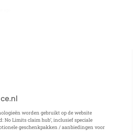
hs ago
Kortingspromopakketten: Prijsstrategieën, Artikeltypen, Verz
ce.nl
hnologieën worden gebruikt op de website
d: No Limits claim hub’, inclusief speciale
motionele geschenkpakken / aanbiedingen voor