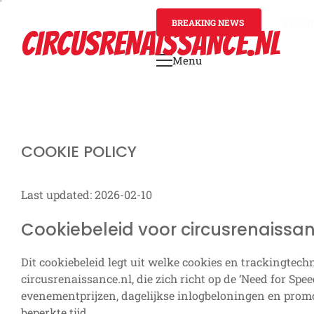
Skip
to
BREAKING NEWS
3 mont
CIRCUSRENAISSANCE.NL
content
Menu
Primary
Menu
COOKIE POLICY
Last updated: 2026-02-10
Cookiebeleid voor circusrenaissan
Dit cookiebeleid legt uit welke cookies en trackingtec
circusrenaissance.nl, die zich richt op de ‘Need for Spee
evenementprijzen, dagelijkse inlogbeloningen en pro
beperkte tijd.