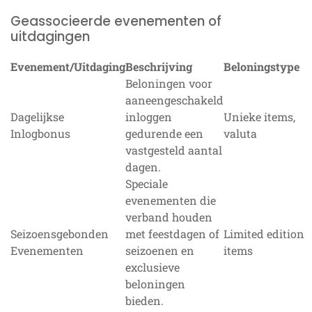
Geassocieerde evenementen of
uitdagingen
Evenement/Uitdaging
Beschrijving
Beloningstype
Beloningen voor
aaneengeschakeld
Dagelijkse
inloggen
Unieke items,
Inlogbonus
gedurende een
valuta
vastgesteld aantal
dagen.
Speciale
evenementen die
verband houden
Seizoensgebonden
met feestdagen of
Limited edition
Evenementen
seizoenen en
items
exclusieve
beloningen
bieden.