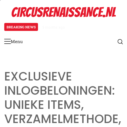
Skip
CIRCUSRENAISSANCE.NL
to
content
BREAKING NEWS
3 months ago
Kortingspromopakketten: Prijsst
Menu
Primary
Menu
EXCLUSIEVE
INLOGBELONINGEN:
UNIEKE ITEMS,
VERZAMELMETHODE,