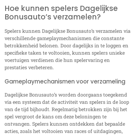
Hoe kunnen spelers Dagelijkse
Bonusauto’s verzamelen?
Spelers kunnen Dagelijkse Bonusauto’s verzamelen via
verschillende gameplaymechanismen die constante
betrokkenheid belonen. Door dagelijks in te loggen en
specifieke taken te voltooien, kunnen spelers unieke
voertuigen verdienen die hun spelervaring en
prestaties verbeteren.
Gameplaymechanismen voor verzameling
Dagelijkse Bonusauto’s worden doorgaans toegekend
via een systeem dat de activiteit van spelers in de loop
van de tijd bijhoudt. Regelmatig betrokken zijn bij het
spel vergroot de kans om deze beloningen te
ontvangen. Spelers kunnen ontdekken dat bepaalde
acties, zoals het voltooien van races of uitdagingen,