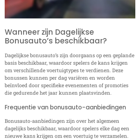
Wanneer zijn Dagelijkse
Bonusauto’s beschikbaar?
Dagelijkse bonusauto’s zijn doorgaans op een geplande
basis beschikbaar, waardoor spelers de kans krijgen
om verschillende voertuigtypes te verdienen. Deze
bonussen kunnen per dag variëren en worden
beïnvloed door specifieke evenementen of promoties
die gedurende het jaar kunnen plaatsvinden.
Frequentie van bonusauto-aanbiedingen
Bonusauto-aanbiedingen zijn over het algemeen
dagelijks beschikbaar, waardoor spelers elke dag een
nieuwe kans krijgen om een voertuig te verzamelen.