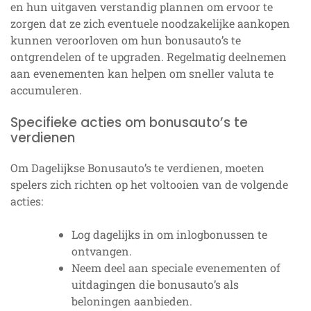
en hun uitgaven verstandig plannen om ervoor te
zorgen dat ze zich eventuele noodzakelijke aankopen
kunnen veroorloven om hun bonusauto’s te
ontgrendelen of te upgraden. Regelmatig deelnemen
aan evenementen kan helpen om sneller valuta te
accumuleren.
Specifieke acties om bonusauto’s te
verdienen
Om Dagelijkse Bonusauto’s te verdienen, moeten
spelers zich richten op het voltooien van de volgende
acties:
Log dagelijks in om inlogbonussen te
ontvangen.
Neem deel aan speciale evenementen of
uitdagingen die bonusauto’s als
beloningen aanbieden.