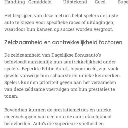
Handling
Gemiddeld
Uitstekend
Goed
Supe
Het begrijpen van deze metrics helpt spelers de juiste
auto te kiezen voor specifieke races of uitdagingen,
waardoor hun kansen op succes worden vergroot.
Zeldzaamheid en aantrekkelijkheid factoren
De zeldzaamheid van Dagelijkse Bonusauto’s
beïnvloedt aanzienlijk hun aantrekkelijkheid onder
spelers. Beperkte Editie Auto’s, bijvoorbeeld, zijn vaak
gewild vanwege hun schaarste en unieke kenmerken.
Spelers kunnen prioriteit geven aan het verzamelen
van deze zeldzame voertuigen om hun prestaties te
tonen.
Bovendien kunnen de prestatiemetrics en unieke
eigenschappen van een auto de aantrekkelijkheid
beïnvloeden. Auto’s die superieure snelheid en