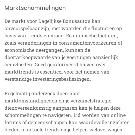
Marktschommelingen
De markt voor Dagelijkse Bonusauto’s kan
onvoorspelbaar zijn, met waarden die fluctueren op
basis van trends en vraag. Economische factoren,
zoals veranderingen in consumentenvoorkeuren of
economische neergangen, kunnen de
doorverkoopwaarde van je voertuigen aanzienlijk
beïnvloeden. Goed geïnformeerd blijven over
markttrends is essentieel voor het nemen van
verstandige investeringsbeslissingen.
Regelmatig onderzoek doen naar
marktomstandigheden en je verzamelstrategie
dienovereenkomstig aanpassen kan je helpen deze
schommelingen te navigeren. Lid worden van online
forums of gemeenschappen kan waardevolle inzichten
bieden in actuele trends en je helpen weloverwogen