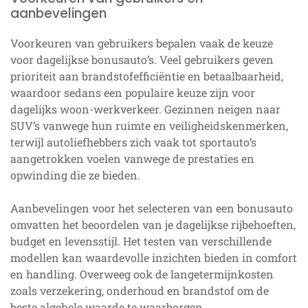
aanbevelingen
Voorkeuren van gebruikers bepalen vaak de keuze
voor dagelijkse bonusauto’s. Veel gebruikers geven
prioriteit aan brandstofefficiëntie en betaalbaarheid,
waardoor sedans een populaire keuze zijn voor
dagelijks woon-werkverkeer. Gezinnen neigen naar
SUV’s vanwege hun ruimte en veiligheidskenmerken,
terwijl autoliefhebbers zich vaak tot sportauto’s
aangetrokken voelen vanwege de prestaties en
opwinding die ze bieden.
Aanbevelingen voor het selecteren van een bonusauto
omvatten het beoordelen van je dagelijkse rijbehoeften,
budget en levensstijl. Het testen van verschillende
modellen kan waardevolle inzichten bieden in comfort
en handling. Overweeg ook de langetermijnkosten
zoals verzekering, onderhoud en brandstof om de
beste algehele waarde te waarborgen.