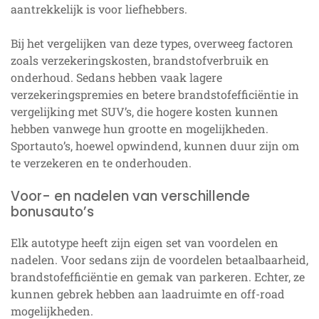
aantrekkelijk is voor liefhebbers.
Bij het vergelijken van deze types, overweeg factoren
zoals verzekeringskosten, brandstofverbruik en
onderhoud. Sedans hebben vaak lagere
verzekeringspremies en betere brandstofefficiëntie in
vergelijking met SUV’s, die hogere kosten kunnen
hebben vanwege hun grootte en mogelijkheden.
Sportauto’s, hoewel opwindend, kunnen duur zijn om
te verzekeren en te onderhouden.
Voor- en nadelen van verschillende
bonusauto’s
Elk autotype heeft zijn eigen set van voordelen en
nadelen. Voor sedans zijn de voordelen betaalbaarheid,
brandstofefficiëntie en gemak van parkeren. Echter, ze
kunnen gebrek hebben aan laadruimte en off-road
mogelijkheden.