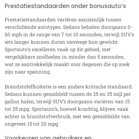
Prestatiestandaarden onder bonusauto’s
Prestatiestandaarden variëren aanzienlijk tussen
verschillende autotypes. Sedans behalen doorgaans 0-
60 mph in de range van 7 tot 10 seconden, terwijl SUV’s
iets langer kunnen duren vanwege hun gewicht.
Sportauto’s excelleren vaak op dit gebied, met
vergelijkbare snelheden in minder dan 5 seconden,
wat ze aantrekkelijk maakt voor degenen die op zoek
zijn naar spanning.
Brandstofefficiëntie is een andere kritische standaard.
Sedans kunnen gemiddeld tussen de 25 en 35 mijl per
gallon halen, terwijl SUV’s doorgaans variëren van 15
tot 25 mpg. Sportauto’s, hoewel krachtig, blijven vaak
achter in brandstofverbruik, met een gemiddelde van
ongeveer 15 tot 20 mpg.
Voorkeuren van gebruikers en